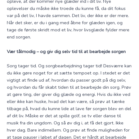
opleve, at der kommer nye glæder ind i dit liv. Nye
oplevelser du måske ikke troede du kunne få, da dit fokus
var på det liv, I havde sammen. Det liv, der ikke er der mere.
Når det sker, er du i gang med åbne for glæden igen, og
tage de første skridt mod et liv, hvor livsglæde fylder mere
end sorgen.
Vær tålmodig – og giv dig selv tid til at bearbejde sorgen
Sorg tager tid. Og sorgbearbejdning tager tid! Desværre kan
du ikke gøre noget for at sætte tempoet op. I stedet er det
vigtigt at finde ud af, hvordan du passer godt på dig selv,
og hvordan du får skabt tiden til at bearbejde din sorg. Prøv
at gøre ting, der giver dig glæde og energi. Hvis du ikke ved
eller ikke kan huske, hvad det kan være, så prøv at tænke
tilbage på, hvad du kunne lide at lave før sorgen blev en del
af dit liv. Måske er det at spille golf, se tv eller danse til
musik fra din ungdom. Og så øv dig i, at få det gjort. Ikke
hver dag. Bare indimellem. Og prøv at finde muligheden for
at tage pauser i løbet af dagen. Det er hårdt at bearbejde