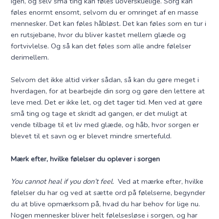
igen, og selv små ting kan føles uoverskuelige. Sorg kan
føles enormt ensomt, selvom du er omringet af en masse
mennesker. Det kan føles håbløst. Det kan føles som en tur i
en rutsjebane, hvor du bliver kastet mellem glæde og
fortvivlelse. Og så kan det føles som alle andre følelser
derimellem.
Selvom det ikke altid virker sådan, så kan du gøre meget i
hverdagen, for at bearbejde din sorg og gøre den lettere at
leve med. Det er ikke let, og det tager tid. Men ved at gøre
små ting og tage et skridt ad gangen, er det muligt at
vende tilbage til et liv med glæde, og håb, hvor sorgen er
blevet til et savn og er blevet mindre smertefuld.
Mærk efter, hvilke følelser du oplever i sorgen
You cannot heal if you don’t feel.
Ved at mærke efter, hvilke
følelser du har og ved at sætte ord på følelserne, begynder
du at blive opmærksom på, hvad du har behov for lige nu.
Nogen mennesker bliver helt følelsesløse i sorgen, og har