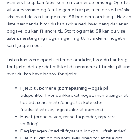
venners hjælp kan føles som en varmende omsorg. Og ofte
vil vores venner og familie gerne hjælpe, men de ved måske
ikke hvad de kan hjælpe med. Så bed dem om hjælp. Hav en
liste hængende hvor du kan skrive ned, hver gang der er en
opgave, du kan få andre til. Stort og småt. Så kan du vise
listen, næste gang nogen siger ”sig til, hvis der er noget vi
kan hjælpe med”.
Listen kan være opdelt efter de områder, hvor du har brug
for hjælp, det gør det måske lidt nemmere at tænke på ting,
hvor du kan have behov for hjælp:
Hjælp til børnene (børnepasning – også på
tidspunkter hvor du ikke skal noget, men trænger til
lidt tid alene, hente/bringe til skole eller
fritidsaktiviteter, legeaftaler til børnene)
Huset (ordne haven, rense tagrender, reparere
småting)
Dagligdagen (mad til fryseren, indkøb, luftehunden)
Hjælp til dig og din sorg (Mulighed for at tale om