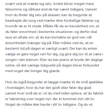
svært ved at mærke sig selv. Andre bliver meget mere
følsomme og sårbare end de har været tidligere. Uanset
hvor du finder dig selv på skalaen, kan du begynde at
bearbejde din sorg ved mærke dine forskellige følelser og
hvornår de er til stede. Måske får du en bevidsthed om, at
du føler ensomhed i bestemte situationer, og derfor skal
lave en aftale om, at du kan kontakte en god ven, når
ensomheden trænger sig på. Eller måske ved du, at en
bestemt tid på dagen er særligt svært. Der kan du enten
vælge at gøre noget rart for dig, og give dig lov til at være i
sorgen i det tidsrum. Eller du kan prøve at bryde din daglige
rutine, så det særlige tidspunkt på dagen bliver forbundet
med noget der bringer dig glæde.
Hvis du også begynder at lægge mærke til de små øjeblikke
i hverdagen, hvor du har det godt eller føler dig glad,
uanset hvor små de er, vil du med tiden opleve, at du faktisk
er taknemlig over noget nyt, der er kommet ind i dit liv.
Noget du måske ikke havde i dit liv tidligere. Og du vil