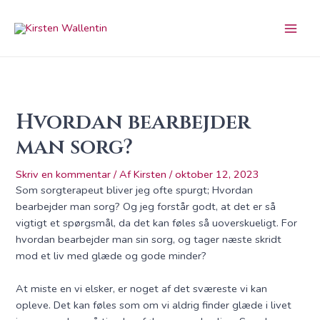
Gå
Indlægsnavigation
Main
til
Men
indholdet
Hvordan bearbejder
man sorg?
Skriv en kommentar
/ Af
Kirsten
/
oktober 12, 2023
Som sorgterapeut bliver jeg ofte spurgt; Hvordan
bearbejder man sorg? Og jeg forstår godt, at det er så
vigtigt et spørgsmål, da det kan føles så uoverskueligt. For
hvordan bearbejder man sin sorg, og tager næste skridt
mod et liv med glæde og gode minder?
At miste en vi elsker, er noget af det sværeste vi kan
opleve. Det kan føles som om vi aldrig finder glæde i livet