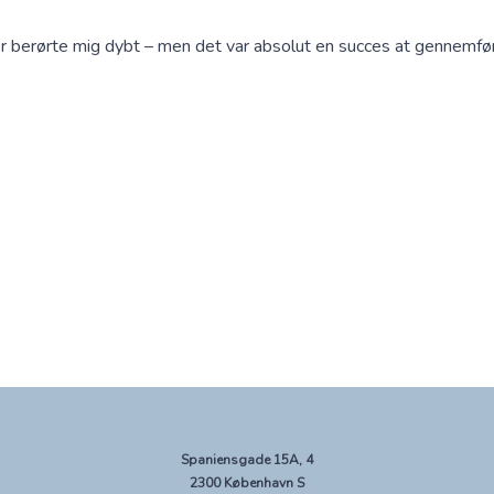
er berørte mig dybt – men det var absolut en succes at gennemføre 
Spaniensgade 15A, 4
2300 København S