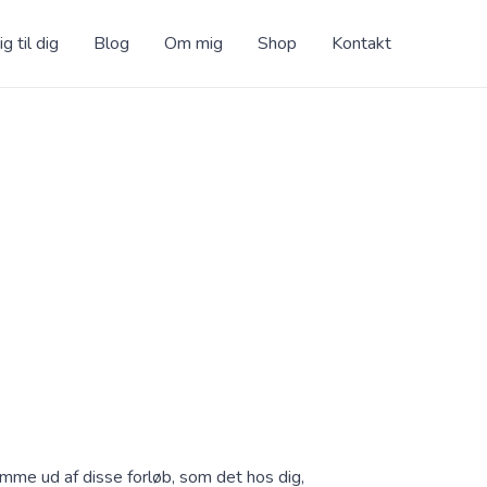
g til dig
Blog
Om mig
Shop
Kontakt
mme ud af disse forløb, som det hos dig,