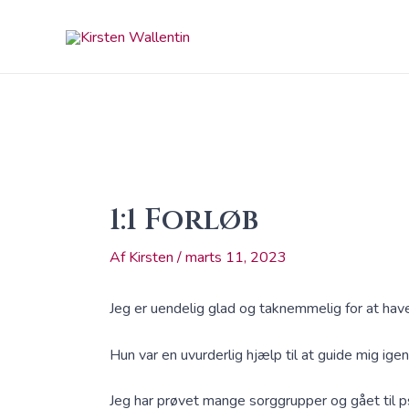
Gå
Indlægsnavigation
til
indholdet
1:1 Forløb
Af
Kirsten
/
marts 11, 2023
Jeg er uendelig glad og taknemmelig for at hav
Hun var en uvurderlig hjælp til at guide mig igen
Jeg har prøvet mange sorggrupper og gået til 