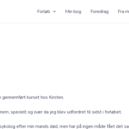
Forløb
Min bog
Foredrag
Fra mi
e gennemført kurset hos Kirsten.
nem, specielt og især da jeg blev udfordret til sidst i forløbet.
psykolog efter min mands død, men har på ingen måde fået det sa